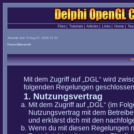
Files
|
Tutorials
|
Articles
|
Links
|
Home
|
Te
Aktuelle Zeit: Fr Aug 07, 2026 21:32
Foren-Übersicht
D
Mit dem Zugriff auf „DGL“ wird zwis
folgenden Regelungen geschlossen
1. Nutzungsvertrag
Mit dem Zugriff auf „DGL“ (im Fol
Nutzungsvertrag mit dem Betreibe
und erklärst dich mit den nachfo
Wenn du mit diesen Regelungen nic