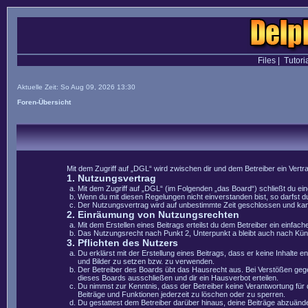
Files
|
Tutori
Aktuelle Zeit: So Aug 09, 2026 13:30
Foren-Übersicht
Mit dem Zugriff auf „DGL“ wird zwischen dir und dem Betreiber ein Vert
1. Nutzungsvertrag
Mit dem Zugriff auf „DGL“ (im Folgenden „das Board“) schließt du e
Wenn du mit diesen Regelungen nicht einverstanden bist, so darfst du
Der Nutzungsvertrag wird auf unbestimmte Zeit geschlossen und kann 
2. Einräumung von Nutzungsrechten
Mit dem Erstellen eines Beitrags erteilst du dem Betreiber ein einfa
Das Nutzungsrecht nach Punkt 2, Unterpunkt a bleibt auch nach Kü
3. Pflichten des Nutzers
Du erklärst mit der Erstellung eines Beitrags, dass er keine Inhalte 
und Bilder zu setzen bzw. zu verwenden.
Der Betreiber des Boards übt das Hausrecht aus. Bei Verstößen geg
dieses Boards ausschließen und dir ein Hausverbot erteilen.
Du nimmst zur Kenntnis, dass der Betreiber keine Verantwortung für di
Beiträge und Funktionen jederzeit zu löschen oder zu sperren.
Du gestattest dem Betreiber darüber hinaus, deine Beiträge abzuände