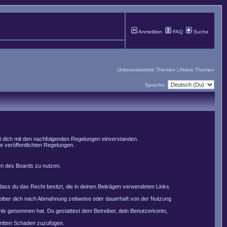
Anmelden
FAQ
Suche
Unbeantwortete Themen
|
Aktive Themen
Sprache:
st dich mit den nachfolgenden Regelungen einverstanden.
le veröffentlichten Regelungen.
men des Boards zu nutzen.
, dass du das Recht besitzt, die in deinen Beiträgen verwendeten Links
reiber dich nach Abmahnung zeitweise oder dauerhaft von der Nutzung
nntnis genommen hat. Du gestattest dem Betreiber, dein Benutzerkonto,
Dritten Schaden zuzufügen.