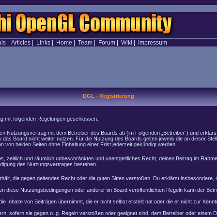
als
|
Articles
|
Links
|
Home
|
Team
|
Forum
|
Wiki
|
Impressum
DGL - Registrierung
rag mit folgenden Regelungen geschlossen:
inen Nutzungsvertrag mit dem Betreiber des Boards ab (im Folgenden „Betreiber“) und erklär
 das Board nicht weiter nutzen. Für die Nutzung des Boards gelten jeweils die an dieser Stel
von beiden Seiten ohne Einhaltung einer Frist jederzeit gekündigt werden.
ches, zeitlich und räumlich unbeschränktes und unentgeltliches Recht, deinen Beitrag im Rah
ndigung des Nutzungsvertrages bestehen.
enthält, die gegen geltendes Recht oder die guten Sitten verstoßen. Du erklärst insbesondere
en diese Nutzungsbedingungen oder anderer im Board veröffentlichten Regeln kann der Bet
e Inhalte von Beiträgen übernimmt, die er nicht selbst erstellt hat oder die er nicht zur Ke
rn, sofern sie gegen o. g. Regeln verstoßen oder geeignet sind, dem Betreiber oder einem 