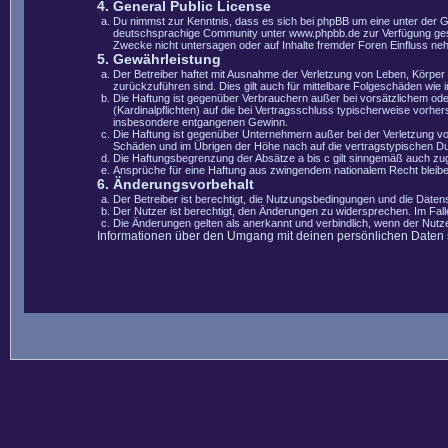
4. General Public License
Du nimmst zur Kenntnis, dass es sich bei phpBB um eine unter der 
deutschsprachige Community unter www.phpbb.de zur Verfügung gestel
Zwecke nicht untersagen oder auf Inhalte fremder Foren Einfluss ne
5. Gewährleistung
Der Betreiber haftet mit Ausnahme der Verletzung von Leben, Körper u
zurückzuführen sind. Dies gilt auch für mittelbare Folgeschäden wi
Die Haftung ist gegenüber Verbrauchern außer bei vorsätzlichem ode
(Kardinalpflichten) auf die bei Vertragsschluss typischerweise vorh
insbesondere entgangenen Gewinn.
Die Haftung ist gegenüber Unternehmern außer bei der Verletzung vo
Schäden und im Übrigen der Höhe nach auf die vertragstypischen Du
Die Haftungsbegrenzung der Absätze a bis c gilt sinngemäß auch zugu
Ansprüche für eine Haftung aus zwingendem nationalem Recht bleibe
6. Änderungsvorbehalt
Der Betreiber ist berechtigt, die Nutzungsbedingungen und die Datens
Der Nutzer ist berechtigt, den Änderungen zu widersprechen. Im Fal
Die Änderungen gelten als anerkannt und verbindlich, wenn der Nut
Informationen über den Umgang mit deinen persönlichen Daten si