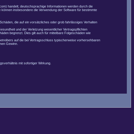
com) handelt; deutschsprachige Informationen werden durch die
Sie können insbesondere die Verwendung der Software für bestimmte
Schäden, die auf ein vorsätzliches oder grob fahrlässiges Verhalten
esundheit und der Verletzung wesentlicher Vertragspflichten
äden begrenzt. Dies gilt auch für mittelbare Folgeschäden wie
etreibers auf die bei Vertragsschluss typischerweise vorhersehbaren
enen Gewinn.
sverhältnis mit sofortiger Wirkung.