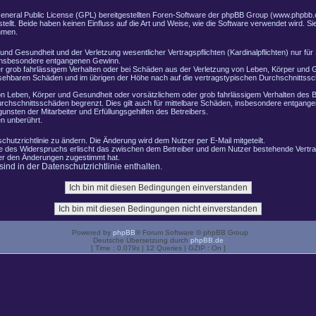
General Public License (GPL) bereitgestellten Foren-Software der phpBB Group (www.phpbb.
lt. Beide haben keinen Einfluss auf die Art und Weise, wie die Software verwendet wird. 
hmen.
nd Gesundheit und der Verletzung wesentlicher Vertragspflichten (Kardinalpflichten) nur für 
e insbesondere entgangenen Gewinn.
r grob fahrlässigem Verhalten oder bei Schäden aus der Verletzung von Leben, Körper und G
ersehbaren Schäden und im übrigen der Höhe nach auf die vertragstypischen Durchschnittssch
n Leben, Körper und Gesundheit oder vorsätzlichem oder grob fahrlässigem Verhalten des B
rchschnittsschäden begrenzt. Dies gilt auch für mittelbare Schäden, insbesondere entgang
nsten der Mitarbeiter und Erfüllungsgehilfen des Betreibers.
n unberührt.
chutzrichtlinie zu ändern. Die Änderung wird dem Nutzer per E-Mail mitgeteilt.
le des Widerspruchs erlischt das zwischen dem Betreiber und dem Nutzer bestehende Vertrag
zer den Änderungen zugestimmt hat.
nd in der Datenschutzrichtlinie enthalten.
Powered by
phpBB
® Forum Software © phpBB Group
Deutsche Übersetzung durch
phpBB.de
[ Time : 0.079s | 12 Queries | GZIP : On ]