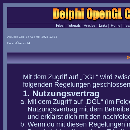
Files
|
Tutorials
|
Articles
|
Links
|
Home
|
Te
Aktuelle Zeit: Sa Aug 08, 2026 13:33
Foren-Übersicht
D
Mit dem Zugriff auf „DGL“ wird zwis
folgenden Regelungen geschlossen
1. Nutzungsvertrag
Mit dem Zugriff auf „DGL“ (im Fol
Nutzungsvertrag mit dem Betreibe
und erklärst dich mit den nachfo
Wenn du mit diesen Regelungen nic