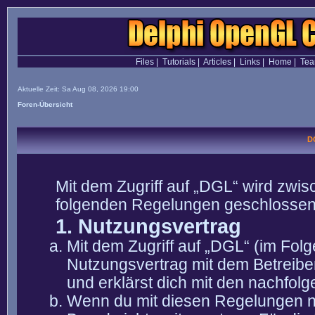
Files
|
Tutorials
|
Articles
|
Links
|
Home
|
Te
Aktuelle Zeit: Sa Aug 08, 2026 19:00
Foren-Übersicht
D
Mit dem Zugriff auf „DGL“ wird zwis
folgenden Regelungen geschlossen
1. Nutzungsvertrag
Mit dem Zugriff auf „DGL“ (im Fol
Nutzungsvertrag mit dem Betreibe
und erklärst dich mit den nachfo
Wenn du mit diesen Regelungen nic