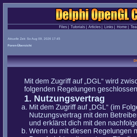
Files
|
Tutorials
|
Articles
|
Links
|
Home
|
Te
Aktuelle Zeit: So Aug 09, 2026 17:45
Foren-Übersicht
D
Mit dem Zugriff auf „DGL“ wird zwis
folgenden Regelungen geschlossen
1. Nutzungsvertrag
Mit dem Zugriff auf „DGL“ (im Fol
Nutzungsvertrag mit dem Betreibe
und erklärst dich mit den nachfo
Wenn du mit diesen Regelungen nic