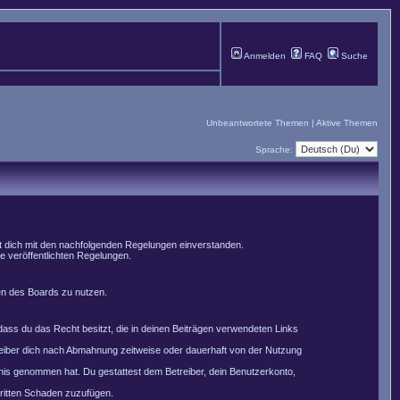
Anmelden
FAQ
Suche
Unbeantwortete Themen
|
Aktive Themen
Sprache:
st dich mit den nachfolgenden Regelungen einverstanden.
le veröffentlichten Regelungen.
men des Boards zu nutzen.
, dass du das Recht besitzt, die in deinen Beiträgen verwendeten Links
reiber dich nach Abmahnung zeitweise oder dauerhaft von der Nutzung
nntnis genommen hat. Du gestattest dem Betreiber, dein Benutzerkonto,
Dritten Schaden zuzufügen.