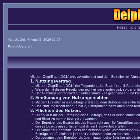
Files
|
Tutori
Aktuelle Zeit: Fr Aug 07, 2026 00:54
Foren-Übersicht
Mit dem Zugriff auf „DGL“ wird zwischen dir und dem Betreiber ein Vert
1. Nutzungsvertrag
Mit dem Zugriff auf „DGL“ (im Folgenden „das Board“) schließt du e
Wenn du mit diesen Regelungen nicht einverstanden bist, so darfst du
Der Nutzungsvertrag wird auf unbestimmte Zeit geschlossen und kann 
2. Einräumung von Nutzungsrechten
Mit dem Erstellen eines Beitrags erteilst du dem Betreiber ein einfa
Das Nutzungsrecht nach Punkt 2, Unterpunkt a bleibt auch nach Kü
3. Pflichten des Nutzers
Du erklärst mit der Erstellung eines Beitrags, dass er keine Inhalte 
und Bilder zu setzen bzw. zu verwenden.
Der Betreiber des Boards übt das Hausrecht aus. Bei Verstößen geg
dieses Boards ausschließen und dir ein Hausverbot erteilen.
Du nimmst zur Kenntnis, dass der Betreiber keine Verantwortung für di
Beiträge und Funktionen jederzeit zu löschen oder zu sperren.
Du gestattest dem Betreiber darüber hinaus, deine Beiträge abzuände