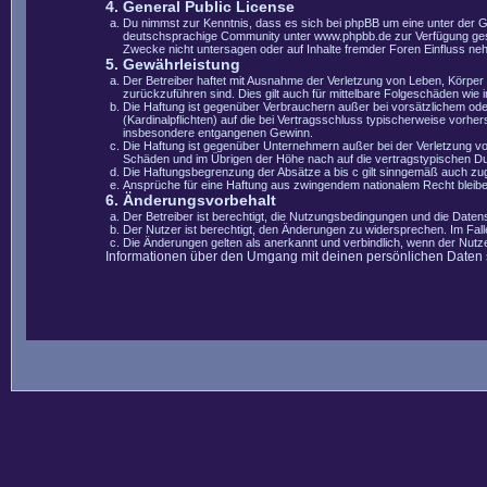
4. General Public License
Du nimmst zur Kenntnis, dass es sich bei phpBB um eine unter der 
deutschsprachige Community unter www.phpbb.de zur Verfügung gestel
Zwecke nicht untersagen oder auf Inhalte fremder Foren Einfluss ne
5. Gewährleistung
Der Betreiber haftet mit Ausnahme der Verletzung von Leben, Körper u
zurückzuführen sind. Dies gilt auch für mittelbare Folgeschäden wi
Die Haftung ist gegenüber Verbrauchern außer bei vorsätzlichem ode
(Kardinalpflichten) auf die bei Vertragsschluss typischerweise vorh
insbesondere entgangenen Gewinn.
Die Haftung ist gegenüber Unternehmern außer bei der Verletzung vo
Schäden und im Übrigen der Höhe nach auf die vertragstypischen Du
Die Haftungsbegrenzung der Absätze a bis c gilt sinngemäß auch zugu
Ansprüche für eine Haftung aus zwingendem nationalem Recht bleibe
6. Änderungsvorbehalt
Der Betreiber ist berechtigt, die Nutzungsbedingungen und die Datens
Der Nutzer ist berechtigt, den Änderungen zu widersprechen. Im Fal
Die Änderungen gelten als anerkannt und verbindlich, wenn der Nut
Informationen über den Umgang mit deinen persönlichen Daten si