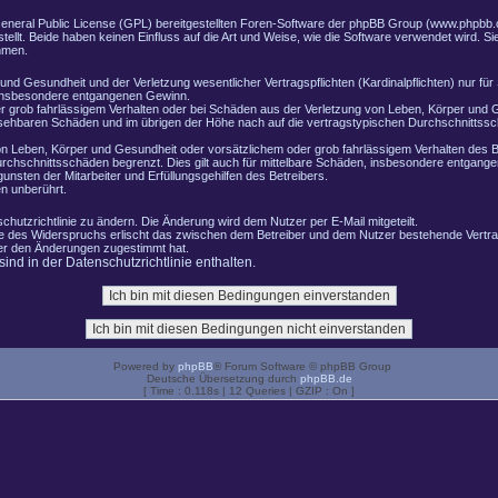
General Public License (GPL) bereitgestellten Foren-Software der phpBB Group (www.phpbb.
lt. Beide haben keinen Einfluss auf die Art und Weise, wie die Software verwendet wird. 
hmen.
nd Gesundheit und der Verletzung wesentlicher Vertragspflichten (Kardinalpflichten) nur für 
e insbesondere entgangenen Gewinn.
r grob fahrlässigem Verhalten oder bei Schäden aus der Verletzung von Leben, Körper und G
ersehbaren Schäden und im übrigen der Höhe nach auf die vertragstypischen Durchschnittssch
n Leben, Körper und Gesundheit oder vorsätzlichem oder grob fahrlässigem Verhalten des B
rchschnittsschäden begrenzt. Dies gilt auch für mittelbare Schäden, insbesondere entgang
nsten der Mitarbeiter und Erfüllungsgehilfen des Betreibers.
n unberührt.
chutzrichtlinie zu ändern. Die Änderung wird dem Nutzer per E-Mail mitgeteilt.
le des Widerspruchs erlischt das zwischen dem Betreiber und dem Nutzer bestehende Vertrag
zer den Änderungen zugestimmt hat.
nd in der Datenschutzrichtlinie enthalten.
Powered by
phpBB
® Forum Software © phpBB Group
Deutsche Übersetzung durch
phpBB.de
[ Time : 0.118s | 12 Queries | GZIP : On ]