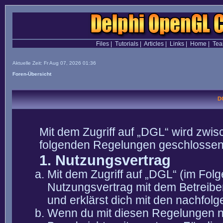
Files
|
Tutorials
|
Articles
|
Links
|
Home
|
Te
Aktuelle Zeit: Fr Aug 07, 2026 01:36
Foren-Übersicht
D
Mit dem Zugriff auf „DGL“ wird zwis
folgenden Regelungen geschlossen
1. Nutzungsvertrag
Mit dem Zugriff auf „DGL“ (im Fol
Nutzungsvertrag mit dem Betreibe
und erklärst dich mit den nachfo
Wenn du mit diesen Regelungen nic