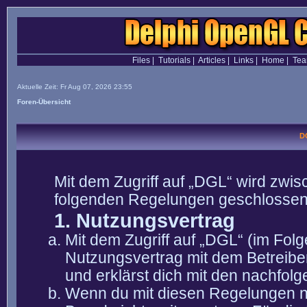
Files
|
Tutorials
|
Articles
|
Links
|
Home
|
Te
Aktuelle Zeit: Fr Aug 07, 2026 23:55
Foren-Übersicht
D
Mit dem Zugriff auf „DGL“ wird zwis
folgenden Regelungen geschlossen
1. Nutzungsvertrag
Mit dem Zugriff auf „DGL“ (im Fol
Nutzungsvertrag mit dem Betreibe
und erklärst dich mit den nachfo
Wenn du mit diesen Regelungen nic