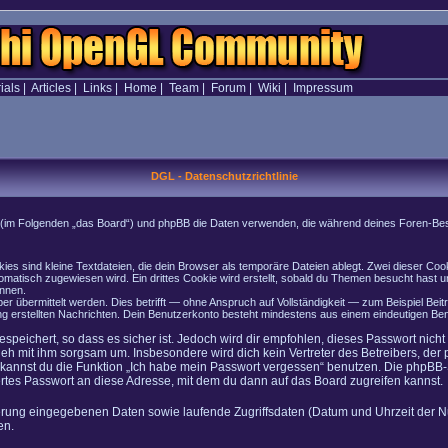
ials
|
Articles
|
Links
|
Home
|
Team
|
Forum
|
Wiki
|
Impressum
DGL - Datenschutzrichtlinie
onen (im Folgenden „das Board“) und phpBB die Daten verwenden, die während deines Foren-
es sind kleine Textdateien, die dein Browser als temporäre Dateien ablegt. Zwei dieser Co
atisch zugewiesen wird. Ein drittes Cookie wird erstellt, sobald du Themen besucht hast u
önnen.
 übermittelt werden. Dies betrifft — ohne Anspruch auf Vollständigkeit — zum Beispiel Beitr
rung erstellten Nachrichten. Dein Benutzerkonto besteht mindestens aus einem eindeutigen
speichert, so dass es sicher ist. Jedoch wird dir empfohlen, dieses Passwort nich
geh mit ihm sorgsam um. Insbesondere wird dich kein Vertreter des Betreibers, der
o kannst du die Funktion „Ich habe mein Passwort vergessen“ benutzen. Die phpB
rtes Passwort an diese Adresse, mit dem du dann auf das Board zugreifen kannst.
ierung eingegebenen Daten sowie laufende Zugriffsdaten (Datum und Uhrzeit der N
en.
n