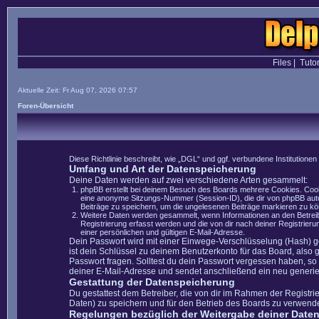
Files
|
Tutor
Aktuelle Zeit: Fr Aug 07, 2026 07:57
Foren-Übersicht
Diese Richtlinie beschreibt, wie „DGL“ und ggf. verbundene Instituti
Umfang und Art der Datenspeicherung
Deine Daten werden auf zwei verschiedene Arten gesammelt:
phpBB erstellt bei deinem Besuch des Boards mehrere Cookies. Cooki
eine anonyme Sitzungs-Nummer (Session-ID), die dir von phpBB autom
Beiträge zu speichern, um die ungelesenen Beiträge markieren zu k
Weitere Daten werden gesammelt, wenn Informationen an den Betreiber
Registrierung erfasst werden und die von dir nach deiner Registrie
einer persönlichen und gültigen E-Mail-Adresse.
Dein Passwort wird mit einer Einwege-Verschlüsselung (Hash) ge
ist dein Schlüssel zu deinem Benutzerkonto für das Board, also 
Passwort fragen. Solltest du dein Passwort vergessen haben, s
deiner E-Mail-Adresse und sendet anschließend ein neu generie
Gestattung der Datenspeicherung
Du gestattest dem Betreiber, die von dir im Rahmen der Registr
Daten) zu speichern und für den Betrieb des Boards zu verwend
Regelungen bezüglich der Weitergabe deiner Date