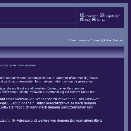
Anmelden
Registrieren
FAQ
Suche
Unbeantwortete Themen
|
Aktive Themen
Besuchs gesammelt werden.
okies enthalten eine eindeutige Benutzer-Nummer (Benutzer-ID) sowie
nd wird dazu verwendet, Informationen über die von dir gelesenen
äge, die als Gast erstellt werden, Daten, die im Rahmen der
 Benutzernamen, einem Passwort zur Anmeldung mit diesem Konto und
t auf einer Vielzahl von Webseiten zu verwenden. Das Passwort
 phpBB Group oder ein Dritter berechtigterweise nach deinem
B-Software fragt dich dann nach deinem Benutzernamen und
utzung, IP-Adresse und weitere von deinem Browser übermittelte