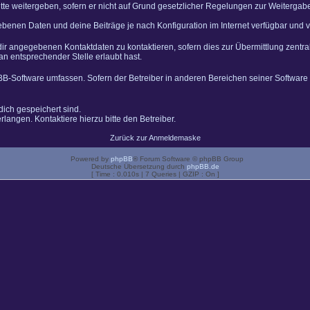
tte weitergeben, sofern er nicht auf Grund gesetzlicher Regelungen zur Weitergabe 
gebenen Daten und deine Beiträge je nach Konfiguration im Internet verfügbar und
dir angegebenen Kontaktdaten zu kontaktieren, sofern dies zur Übermittlung zentral
an entsprechender Stelle erlaubt hast.
pBB-Software umfassen. Sofern der Betreiber in anderen Bereichen seiner Software
dich gespeichert sind.
langen. Kontaktiere hierzu bitte den Betreiber.
Zurück zur Anmeldemaske
Powered by
phpBB
® Forum Software © phpBB Group
Deutsche Übersetzung durch
phpBB.de
[ Time : 0.010s | 7 Queries | GZIP : On ]