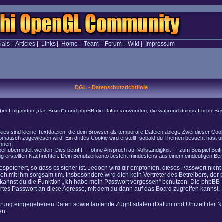
ials
|
Articles
|
Links
|
Home
|
Team
|
Forum
|
Wiki
|
Impressum
DGL - Datenschutzrichtlinie
onen (im Folgenden „das Board“) und phpBB die Daten verwenden, die während deines Foren-
es sind kleine Textdateien, die dein Browser als temporäre Dateien ablegt. Zwei dieser Co
atisch zugewiesen wird. Ein drittes Cookie wird erstellt, sobald du Themen besucht hast u
önnen.
 übermittelt werden. Dies betrifft — ohne Anspruch auf Vollständigkeit — zum Beispiel Beitr
rung erstellten Nachrichten. Dein Benutzerkonto besteht mindestens aus einem eindeutigen
speichert, so dass es sicher ist. Jedoch wird dir empfohlen, dieses Passwort nich
geh mit ihm sorgsam um. Insbesondere wird dich kein Vertreter des Betreibers, der
o kannst du die Funktion „Ich habe mein Passwort vergessen“ benutzen. Die phpB
rtes Passwort an diese Adresse, mit dem du dann auf das Board zugreifen kannst.
ierung eingegebenen Daten sowie laufende Zugriffsdaten (Datum und Uhrzeit der N
en.
n