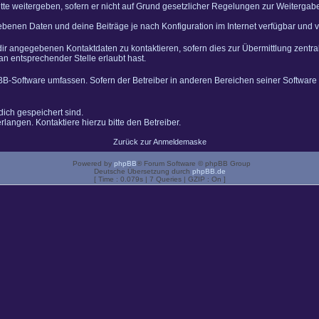
tte weitergeben, sofern er nicht auf Grund gesetzlicher Regelungen zur Weitergabe 
gebenen Daten und deine Beiträge je nach Konfiguration im Internet verfügbar und
dir angegebenen Kontaktdaten zu kontaktieren, sofern dies zur Übermittlung zentral
an entsprechender Stelle erlaubt hast.
pBB-Software umfassen. Sofern der Betreiber in anderen Bereichen seiner Software
dich gespeichert sind.
langen. Kontaktiere hierzu bitte den Betreiber.
Zurück zur Anmeldemaske
Powered by
phpBB
® Forum Software © phpBB Group
Deutsche Übersetzung durch
phpBB.de
[ Time : 0.079s | 7 Queries | GZIP : On ]