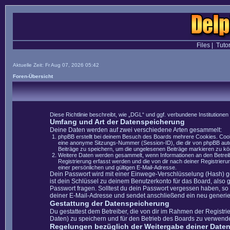
Files
|
Tutor
Aktuelle Zeit: Fr Aug 07, 2026 05:42
Foren-Übersicht
Diese Richtlinie beschreibt, wie „DGL“ und ggf. verbundene Instituti
Umfang und Art der Datenspeicherung
Deine Daten werden auf zwei verschiedene Arten gesammelt:
phpBB erstellt bei deinem Besuch des Boards mehrere Cookies. Cooki
eine anonyme Sitzungs-Nummer (Session-ID), die dir von phpBB autom
Beiträge zu speichern, um die ungelesenen Beiträge markieren zu k
Weitere Daten werden gesammelt, wenn Informationen an den Betreiber
Registrierung erfasst werden und die von dir nach deiner Registrie
einer persönlichen und gültigen E-Mail-Adresse.
Dein Passwort wird mit einer Einwege-Verschlüsselung (Hash) ge
ist dein Schlüssel zu deinem Benutzerkonto für das Board, also 
Passwort fragen. Solltest du dein Passwort vergessen haben, s
deiner E-Mail-Adresse und sendet anschließend ein neu generie
Gestattung der Datenspeicherung
Du gestattest dem Betreiber, die von dir im Rahmen der Registr
Daten) zu speichern und für den Betrieb des Boards zu verwend
Regelungen bezüglich der Weitergabe deiner Date