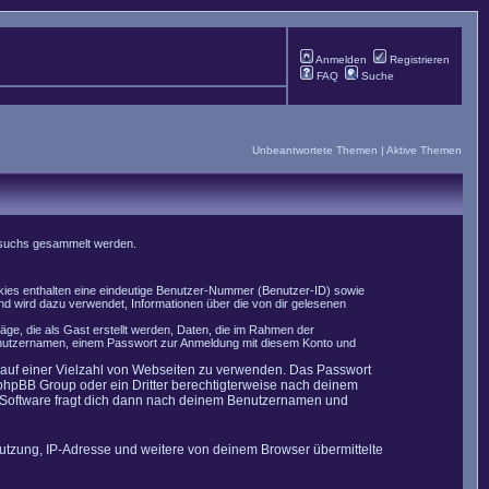
Anmelden
Registrieren
FAQ
Suche
Unbeantwortete Themen
|
Aktive Themen
Besuchs gesammelt werden.
okies enthalten eine eindeutige Benutzer-Nummer (Benutzer-ID) sowie
nd wird dazu verwendet, Informationen über die von dir gelesenen
äge, die als Gast erstellt werden, Daten, die im Rahmen der
 Benutzernamen, einem Passwort zur Anmeldung mit diesem Konto und
t auf einer Vielzahl von Webseiten zu verwenden. Das Passwort
 phpBB Group oder ein Dritter berechtigterweise nach deinem
B-Software fragt dich dann nach deinem Benutzernamen und
utzung, IP-Adresse und weitere von deinem Browser übermittelte