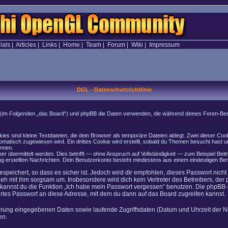
ials
|
Articles
|
Links
|
Home
|
Team
|
Forum
|
Wiki
|
Impressum
DGL - Datenschutzrichtlinie
onen (im Folgenden „das Board“) und phpBB die Daten verwenden, die während deines Foren-
es sind kleine Textdateien, die dein Browser als temporäre Dateien ablegt. Zwei dieser Co
atisch zugewiesen wird. Ein drittes Cookie wird erstellt, sobald du Themen besucht hast u
önnen.
 übermittelt werden. Dies betrifft — ohne Anspruch auf Vollständigkeit — zum Beispiel Beitr
rung erstellten Nachrichten. Dein Benutzerkonto besteht mindestens aus einem eindeutigen
speichert, so dass es sicher ist. Jedoch wird dir empfohlen, dieses Passwort nich
geh mit ihm sorgsam um. Insbesondere wird dich kein Vertreter des Betreibers, der
o kannst du die Funktion „Ich habe mein Passwort vergessen“ benutzen. Die phpB
rtes Passwort an diese Adresse, mit dem du dann auf das Board zugreifen kannst.
ierung eingegebenen Daten sowie laufende Zugriffsdaten (Datum und Uhrzeit der N
en.
n