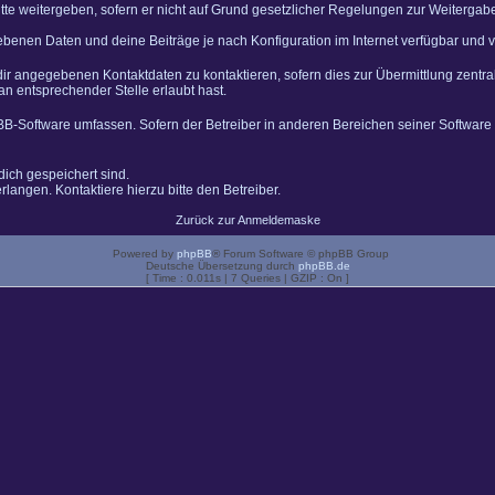
tte weitergeben, sofern er nicht auf Grund gesetzlicher Regelungen zur Weitergabe 
gebenen Daten und deine Beiträge je nach Konfiguration im Internet verfügbar und
dir angegebenen Kontaktdaten zu kontaktieren, sofern dies zur Übermittlung zentral
an entsprechender Stelle erlaubt hast.
pBB-Software umfassen. Sofern der Betreiber in anderen Bereichen seiner Software
dich gespeichert sind.
langen. Kontaktiere hierzu bitte den Betreiber.
Zurück zur Anmeldemaske
Powered by
phpBB
® Forum Software © phpBB Group
Deutsche Übersetzung durch
phpBB.de
[ Time : 0.011s | 7 Queries | GZIP : On ]