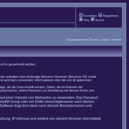
Anmelden
Registrieren
FAQ
Suche
Unbeantwortete Themen
|
Aktive Themen
Besuchs gesammelt werden.
okies enthalten eine eindeutige Benutzer-Nummer (Benutzer-ID) sowie
nd wird dazu verwendet, Informationen über die von dir gelesenen
äge, die als Gast erstellt werden, Daten, die im Rahmen der
 Benutzernamen, einem Passwort zur Anmeldung mit diesem Konto und
t auf einer Vielzahl von Webseiten zu verwenden. Das Passwort
 phpBB Group oder ein Dritter berechtigterweise nach deinem
B-Software fragt dich dann nach deinem Benutzernamen und
utzung, IP-Adresse und weitere von deinem Browser übermittelte