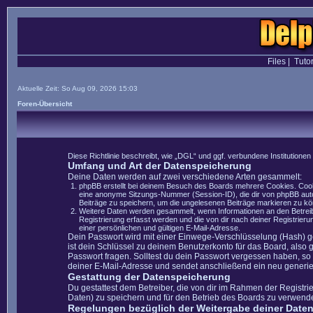
Files
|
Tutor
Aktuelle Zeit: So Aug 09, 2026 15:03
Foren-Übersicht
Diese Richtlinie beschreibt, wie „DGL“ und ggf. verbundene Instituti
Umfang und Art der Datenspeicherung
Deine Daten werden auf zwei verschiedene Arten gesammelt:
phpBB erstellt bei deinem Besuch des Boards mehrere Cookies. Cooki
eine anonyme Sitzungs-Nummer (Session-ID), die dir von phpBB autom
Beiträge zu speichern, um die ungelesenen Beiträge markieren zu k
Weitere Daten werden gesammelt, wenn Informationen an den Betreiber
Registrierung erfasst werden und die von dir nach deiner Registrie
einer persönlichen und gültigen E-Mail-Adresse.
Dein Passwort wird mit einer Einwege-Verschlüsselung (Hash) ge
ist dein Schlüssel zu deinem Benutzerkonto für das Board, also 
Passwort fragen. Solltest du dein Passwort vergessen haben, s
deiner E-Mail-Adresse und sendet anschließend ein neu generie
Gestattung der Datenspeicherung
Du gestattest dem Betreiber, die von dir im Rahmen der Registr
Daten) zu speichern und für den Betrieb des Boards zu verwend
Regelungen bezüglich der Weitergabe deiner Date