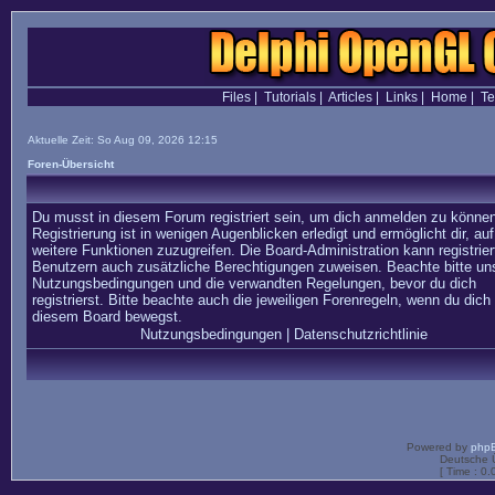
Files
|
Tutorials
|
Articles
|
Links
|
Home
|
T
Aktuelle Zeit: So Aug 09, 2026 12:15
Foren-Übersicht
Du musst in diesem Forum registriert sein, um dich anmelden zu können
Registrierung ist in wenigen Augenblicken erledigt und ermöglicht dir, auf
weitere Funktionen zuzugreifen. Die Board-Administration kann registrier
Benutzern auch zusätzliche Berechtigungen zuweisen. Beachte bitte un
Nutzungsbedingungen und die verwandten Regelungen, bevor du dich
registrierst. Bitte beachte auch die jeweiligen Forenregeln, wenn du dich 
diesem Board bewegst.
Nutzungsbedingungen
|
Datenschutzrichtlinie
Powered by
php
Deutsche 
[ Time : 0.