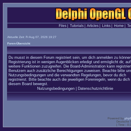
Files
|
Tutorials
|
Articles
|
Links
|
Home
|
T
Aktuelle Zeit: Fr Aug 07, 2026 19:27
Foren-Übersicht
Du musst in diesem Forum registriert sein, um dich anmelden zu können
Registrierung ist in wenigen Augenblicken erledigt und ermöglicht dir, auf
weitere Funktionen zuzugreifen. Die Board-Administration kann registrier
Benutzern auch zusätzliche Berechtigungen zuweisen. Beachte bitte un
Nutzungsbedingungen und die verwandten Regelungen, bevor du dich
registrierst. Bitte beachte auch die jeweiligen Forenregeln, wenn du dich 
diesem Board bewegst.
Nutzungsbedingungen
|
Datenschutzrichtlinie
Powered by
php
Deutsche 
[ Time : 0.