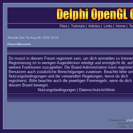
Files
|
Tutorials
|
Articles
|
Links
|
Home
|
T
Aktuelle Zeit: So Aug 09, 2026 10:18
Foren-Übersicht
Du musst in diesem Forum registriert sein, um dich anmelden zu können
Registrierung ist in wenigen Augenblicken erledigt und ermöglicht dir, auf
weitere Funktionen zuzugreifen. Die Board-Administration kann registrier
Benutzern auch zusätzliche Berechtigungen zuweisen. Beachte bitte un
Nutzungsbedingungen und die verwandten Regelungen, bevor du dich
registrierst. Bitte beachte auch die jeweiligen Forenregeln, wenn du dich 
diesem Board bewegst.
Nutzungsbedingungen
|
Datenschutzrichtlinie
Powered by
php
Deutsche 
[ Time : 0.