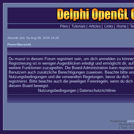
Files
|
Tutorials
|
Articles
|
Links
|
Home
|
T
Aktuelle Zeit: Sa Aug 08, 2026 10:28
Foren-Übersicht
Du musst in diesem Forum registriert sein, um dich anmelden zu können
Registrierung ist in wenigen Augenblicken erledigt und ermöglicht dir, auf
weitere Funktionen zuzugreifen. Die Board-Administration kann registrier
Benutzern auch zusätzliche Berechtigungen zuweisen. Beachte bitte un
Nutzungsbedingungen und die verwandten Regelungen, bevor du dich
registrierst. Bitte beachte auch die jeweiligen Forenregeln, wenn du dich 
diesem Board bewegst.
Nutzungsbedingungen
|
Datenschutzrichtlinie
Powered by
php
Deutsche 
[ Time : 0.