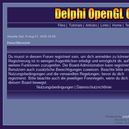
Files
|
Tutorials
|
Articles
|
Links
|
Home
|
T
Aktuelle Zeit: Fr Aug 07, 2026 23:58
Foren-Übersicht
Du musst in diesem Forum registriert sein, um dich anmelden zu können
Registrierung ist in wenigen Augenblicken erledigt und ermöglicht dir, auf
weitere Funktionen zuzugreifen. Die Board-Administration kann registrier
Benutzern auch zusätzliche Berechtigungen zuweisen. Beachte bitte un
Nutzungsbedingungen und die verwandten Regelungen, bevor du dich
registrierst. Bitte beachte auch die jeweiligen Forenregeln, wenn du dich 
diesem Board bewegst.
Nutzungsbedingungen
|
Datenschutzrichtlinie
Powered by
php
Deutsche 
[ Time : 0.