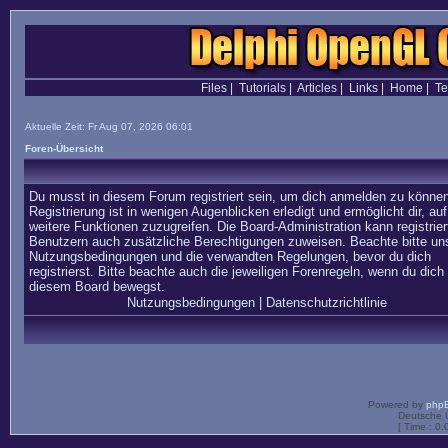
Files
|
Tutorials
|
Articles
|
Links
|
Home
|
T
Aktuelle Zeit: Fr Aug 07, 2026 06:01
Foren-Übersicht
Du musst in diesem Forum registriert sein, um dich anmelden zu können
Registrierung ist in wenigen Augenblicken erledigt und ermöglicht dir, auf
weitere Funktionen zuzugreifen. Die Board-Administration kann registrier
Benutzern auch zusätzliche Berechtigungen zuweisen. Beachte bitte un
Nutzungsbedingungen und die verwandten Regelungen, bevor du dich
registrierst. Bitte beachte auch die jeweiligen Forenregeln, wenn du dich 
diesem Board bewegst.
Nutzungsbedingungen
|
Datenschutzrichtlinie
Powered by
php
Deutsche 
[ Time : 0.