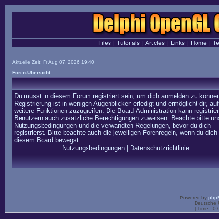
Files
|
Tutorials
|
Articles
|
Links
|
Home
|
T
Aktuelle Zeit: Fr Aug 07, 2026 19:40
Foren-Übersicht
Du musst in diesem Forum registriert sein, um dich anmelden zu können
Registrierung ist in wenigen Augenblicken erledigt und ermöglicht dir, auf
weitere Funktionen zuzugreifen. Die Board-Administration kann registrier
Benutzern auch zusätzliche Berechtigungen zuweisen. Beachte bitte un
Nutzungsbedingungen und die verwandten Regelungen, bevor du dich
registrierst. Bitte beachte auch die jeweiligen Forenregeln, wenn du dich 
diesem Board bewegst.
Nutzungsbedingungen
|
Datenschutzrichtlinie
Powered by
php
Deutsche 
[ Time : 0.