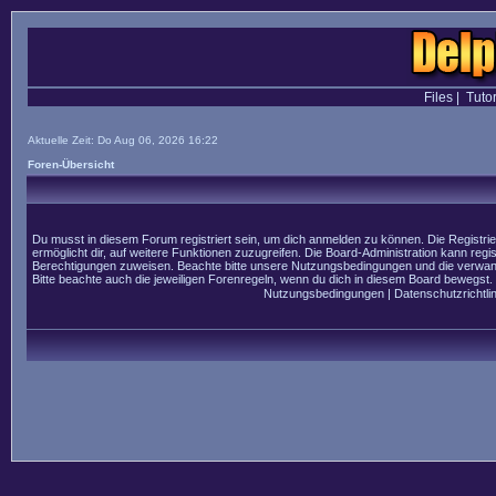
Files
|
Tutor
Aktuelle Zeit: Do Aug 06, 2026 16:22
Foren-Übersicht
Du musst in diesem Forum registriert sein, um dich anmelden zu können. Die Registrier
ermöglicht dir, auf weitere Funktionen zuzugreifen. Die Board-Administration kann regi
Berechtigungen zuweisen. Beachte bitte unsere Nutzungsbedingungen und die verwandt
Bitte beachte auch die jeweiligen Forenregeln, wenn du dich in diesem Board bewegst.
Nutzungsbedingungen
|
Datenschutzrichtlin