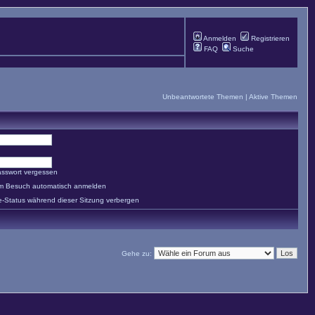
Anmelden
Registrieren
FAQ
Suche
Unbeantwortete Themen
|
Aktive Themen
asswort vergessen
em Besuch automatisch anmelden
e-Status während dieser Sitzung verbergen
Gehe zu: