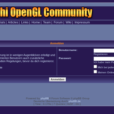
ials
|
Articles
|
Links
|
Home
|
Team
|
Forum
|
Wiki
|
Impressum
Anmelden
Benutzername:
Registrieren
ung ist in wenigen Augenblicken erledigt und
strierten Benutzern auch zusätzliche
Passwort:
en Regelungen, bevor du dich registrierst.
Ich habe mein P
ie
Mich bei jed
Meinen Onlin
Powered by
phpBB
® Forum Software © phpBB Group
Deutsche Übersetzung durch
phpBB.de
[ Time : 0.176s | 7 Queries | GZIP : On ]