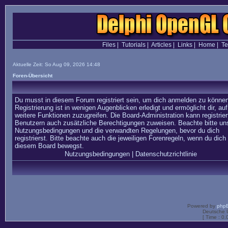
Files
|
Tutorials
|
Articles
|
Links
|
Home
|
T
Aktuelle Zeit: So Aug 09, 2026 14:48
Foren-Übersicht
Du musst in diesem Forum registriert sein, um dich anmelden zu können
Registrierung ist in wenigen Augenblicken erledigt und ermöglicht dir, auf
weitere Funktionen zuzugreifen. Die Board-Administration kann registrier
Benutzern auch zusätzliche Berechtigungen zuweisen. Beachte bitte un
Nutzungsbedingungen und die verwandten Regelungen, bevor du dich
registrierst. Bitte beachte auch die jeweiligen Forenregeln, wenn du dich 
diesem Board bewegst.
Nutzungsbedingungen
|
Datenschutzrichtlinie
Powered by
php
Deutsche 
[ Time : 0.