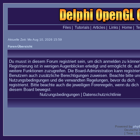
Files
|
Tutorials
|
Articles
|
Links
|
Home
|
T
Aktuelle Zeit: Mo Aug 10, 2026 15:59
Foren-Übersicht
Du musst in diesem Forum registriert sein, um dich anmelden zu können
Registrierung ist in wenigen Augenblicken erledigt und ermöglicht dir, auf
weitere Funktionen zuzugreifen. Die Board-Administration kann registrier
Benutzern auch zusätzliche Berechtigungen zuweisen. Beachte bitte un
Nutzungsbedingungen und die verwandten Regelungen, bevor du dich
registrierst. Bitte beachte auch die jeweiligen Forenregeln, wenn du dich 
diesem Board bewegst.
Nutzungsbedingungen
|
Datenschutzrichtlinie
Powered by
php
Deutsche 
[ Time : 0.