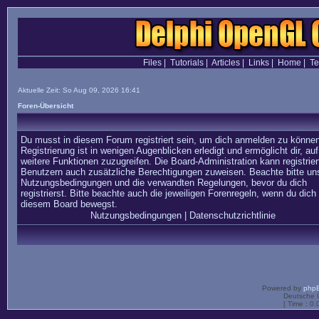
Files
|
Tutorials
|
Articles
|
Links
|
Home
|
T
Aktuelle Zeit: So Aug 09, 2026 16:41
Foren-Übersicht
Du musst in diesem Forum registriert sein, um dich anmelden zu können
Registrierung ist in wenigen Augenblicken erledigt und ermöglicht dir, auf
weitere Funktionen zuzugreifen. Die Board-Administration kann registrier
Benutzern auch zusätzliche Berechtigungen zuweisen. Beachte bitte un
Nutzungsbedingungen und die verwandten Regelungen, bevor du dich
registrierst. Bitte beachte auch die jeweiligen Forenregeln, wenn du dich 
diesem Board bewegst.
Nutzungsbedingungen
|
Datenschutzrichtlinie
Powered by
php
Deutsche 
[ Time : 0.