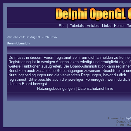
Files
|
Tutorials
|
Articles
|
Links
|
Home
|
T
Aktuelle Zeit: So Aug 09, 2026 06:47
Foren-Übersicht
Du musst in diesem Forum registriert sein, um dich anmelden zu können
Registrierung ist in wenigen Augenblicken erledigt und ermöglicht dir, auf
weitere Funktionen zuzugreifen. Die Board-Administration kann registrier
Benutzern auch zusätzliche Berechtigungen zuweisen. Beachte bitte un
Nutzungsbedingungen und die verwandten Regelungen, bevor du dich
registrierst. Bitte beachte auch die jeweiligen Forenregeln, wenn du dich 
diesem Board bewegst.
Nutzungsbedingungen
|
Datenschutzrichtlinie
Powered by
php
Deutsche 
[ Time : 0.