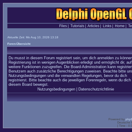
Files
|
Tutorials
|
Articles
|
Links
|
Home
|
T
Aktuelle Zeit: Mo Aug 10, 2026 13:18
Foren-Übersicht
Du musst in diesem Forum registriert sein, um dich anmelden zu können
Registrierung ist in wenigen Augenblicken erledigt und ermöglicht dir, auf
weitere Funktionen zuzugreifen. Die Board-Administration kann registrier
Benutzern auch zusätzliche Berechtigungen zuweisen. Beachte bitte un
Nutzungsbedingungen und die verwandten Regelungen, bevor du dich
registrierst. Bitte beachte auch die jeweiligen Forenregeln, wenn du dich 
diesem Board bewegst.
Nutzungsbedingungen
|
Datenschutzrichtlinie
Powered by
php
Deutsche 
[ Time : 0.