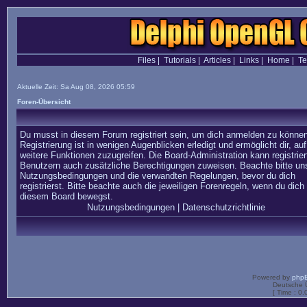
Files
|
Tutorials
|
Articles
|
Links
|
Home
|
T
Aktuelle Zeit: Sa Aug 08, 2026 05:59
Foren-Übersicht
Du musst in diesem Forum registriert sein, um dich anmelden zu können
Registrierung ist in wenigen Augenblicken erledigt und ermöglicht dir, auf
weitere Funktionen zuzugreifen. Die Board-Administration kann registrier
Benutzern auch zusätzliche Berechtigungen zuweisen. Beachte bitte un
Nutzungsbedingungen und die verwandten Regelungen, bevor du dich
registrierst. Bitte beachte auch die jeweiligen Forenregeln, wenn du dich 
diesem Board bewegst.
Nutzungsbedingungen
|
Datenschutzrichtlinie
Powered by
php
Deutsche 
[ Time : 0.