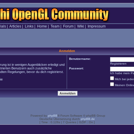
ials
|
Articles
|
Links
|
Home
|
Team
|
Forum
|
Wiki
|
Impressum
Anmelden
Benutzername:
Registrieren
ung ist in wenigen Augenblicken erledigt und
strierten Benutzern auch zusätzliche
Passwort:
en Regelungen, bevor du dich registrierst.
Ich habe mein P
ie
Mich bei jed
Meinen Onlin
Powered by
phpBB
® Forum Software © phpBB Group
Deutsche Übersetzung durch
phpBB.de
[ Time : 0.126s | 7 Queries | GZIP : On ]