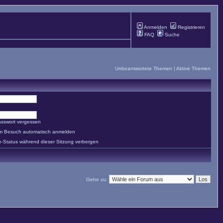
Anmelden
Registrieren
FAQ
Suche
Unbeantwortete Themen
|
Aktive Themen
asswort vergessen
em Besuch automatisch anmelden
e-Status während dieser Sitzung verbergen
Gehe zu: