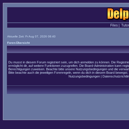
Files
|
Tutor
Aktuelle Zeit: Fr Aug 07, 2026 08:40
Foren-Übersicht
Du musst in diesem Forum registriert sein, um dich anmelden zu können. Die Registrier
ermöglicht dir, auf weitere Funktionen zuzugreifen. Die Board-Administration kann regi
Berechtigungen zuweisen. Beachte bitte unsere Nutzungsbedingungen und die verwandt
Bitte beachte auch die jeweiligen Forenregeln, wenn du dich in diesem Board bewegst.
Nutzungsbedingungen
|
Datenschutzrichtlin