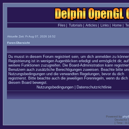
Files
|
Tutorials
|
Articles
|
Links
|
Home
|
T
Aktuelle Zeit: Fr Aug 07, 2026 16:52
Foren-Übersicht
Du musst in diesem Forum registriert sein, um dich anmelden zu können
Registrierung ist in wenigen Augenblicken erledigt und ermöglicht dir, auf
weitere Funktionen zuzugreifen. Die Board-Administration kann registrier
Benutzern auch zusätzliche Berechtigungen zuweisen. Beachte bitte un
Nutzungsbedingungen und die verwandten Regelungen, bevor du dich
registrierst. Bitte beachte auch die jeweiligen Forenregeln, wenn du dich 
diesem Board bewegst.
Nutzungsbedingungen
|
Datenschutzrichtlinie
Powered by
php
Deutsche 
[ Time : 0.