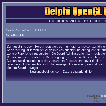
Files
|
Tutorials
|
Articles
|
Links
|
Home
|
T
Aktuelle Zeit: Sa Aug 08, 2026 21:33
Foren-Übersicht
Du musst in diesem Forum registriert sein, um dich anmelden zu können
Registrierung ist in wenigen Augenblicken erledigt und ermöglicht dir, auf
weitere Funktionen zuzugreifen. Die Board-Administration kann registrier
Benutzern auch zusätzliche Berechtigungen zuweisen. Beachte bitte un
Nutzungsbedingungen und die verwandten Regelungen, bevor du dich
registrierst. Bitte beachte auch die jeweiligen Forenregeln, wenn du dich 
diesem Board bewegst.
Nutzungsbedingungen
|
Datenschutzrichtlinie
Powered by
php
Deutsche 
[ Time : 0.