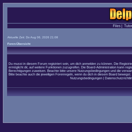
Files
|
Tutor
Aktuelle Zeit: Do Aug 06, 2026 21:08
Foren-Übersicht
Du musst in diesem Forum registriert sein, um dich anmelden zu können. Die Registrier
ermöglicht dir, auf weitere Funktionen zuzugreifen. Die Board-Administration kann regi
Berechtigungen zuweisen. Beachte bitte unsere Nutzungsbedingungen und die verwandt
Bitte beachte auch die jeweiligen Forenregeln, wenn du dich in diesem Board bewegst.
Nutzungsbedingungen
|
Datenschutzrichtlin