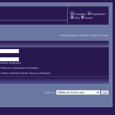
Anmelden
Registrieren
FAQ
Suche
Unbeantwortete Themen
|
Aktive Themen
asswort vergessen
em Besuch automatisch anmelden
e-Status während dieser Sitzung verbergen
Gehe zu: