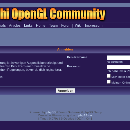
ials
|
Articles
|
Links
|
Home
|
Team
|
Forum
|
Wiki
|
Impressum
Anmelden
Benutzername:
Registrieren
ung ist in wenigen Augenblicken erledigt und
strierten Benutzern auch zusätzliche
Passwort:
en Regelungen, bevor du dich registrierst.
Ich habe mein P
ie
Mich bei jed
Meinen Onlin
Powered by
phpBB
® Forum Software © phpBB Group
Deutsche Übersetzung durch
phpBB.de
[ Time : 0.079s | 9 Queries | GZIP : On ]