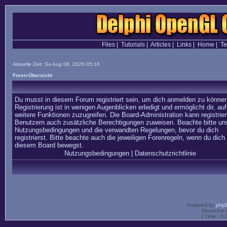
Files
|
Tutorials
|
Articles
|
Links
|
Home
|
T
Aktuelle Zeit: Sa Aug 08, 2026 05:16
Foren-Übersicht
Du musst in diesem Forum registriert sein, um dich anmelden zu können
Registrierung ist in wenigen Augenblicken erledigt und ermöglicht dir, auf
weitere Funktionen zuzugreifen. Die Board-Administration kann registrier
Benutzern auch zusätzliche Berechtigungen zuweisen. Beachte bitte un
Nutzungsbedingungen und die verwandten Regelungen, bevor du dich
registrierst. Bitte beachte auch die jeweiligen Forenregeln, wenn du dich 
diesem Board bewegst.
Nutzungsbedingungen
|
Datenschutzrichtlinie
Powered by
php
Deutsche 
[ Time : 0.