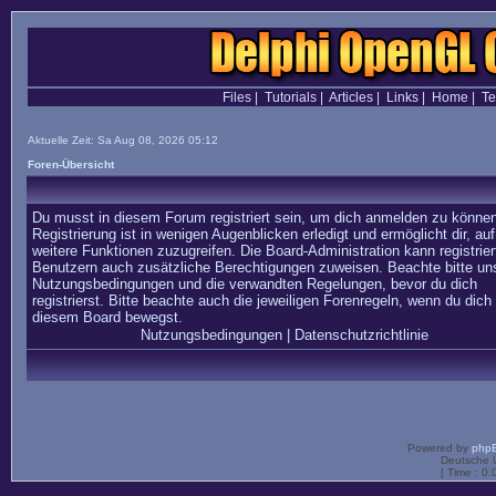
Files
|
Tutorials
|
Articles
|
Links
|
Home
|
T
Aktuelle Zeit: Sa Aug 08, 2026 05:12
Foren-Übersicht
Du musst in diesem Forum registriert sein, um dich anmelden zu können
Registrierung ist in wenigen Augenblicken erledigt und ermöglicht dir, auf
weitere Funktionen zuzugreifen. Die Board-Administration kann registrier
Benutzern auch zusätzliche Berechtigungen zuweisen. Beachte bitte un
Nutzungsbedingungen und die verwandten Regelungen, bevor du dich
registrierst. Bitte beachte auch die jeweiligen Forenregeln, wenn du dich 
diesem Board bewegst.
Nutzungsbedingungen
|
Datenschutzrichtlinie
Powered by
php
Deutsche 
[ Time : 0.