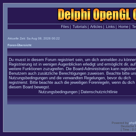
Files
|
Tutorials
|
Articles
|
Links
|
Home
|
T
Aktuelle Zeit: Sa Aug 08, 2026 00:22
Foren-Übersicht
Du musst in diesem Forum registriert sein, um dich anmelden zu können
Registrierung ist in wenigen Augenblicken erledigt und ermöglicht dir, auf
weitere Funktionen zuzugreifen. Die Board-Administration kann registrier
Benutzern auch zusätzliche Berechtigungen zuweisen. Beachte bitte un
Nutzungsbedingungen und die verwandten Regelungen, bevor du dich
registrierst. Bitte beachte auch die jeweiligen Forenregeln, wenn du dich 
diesem Board bewegst.
Nutzungsbedingungen
|
Datenschutzrichtlinie
Powered by
php
Deutsche 
[ Time : 0.