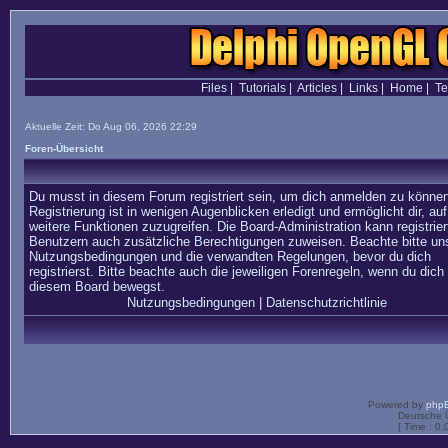
Files
|
Tutorials
|
Articles
|
Links
|
Home
|
T
Aktuelle Zeit: Do Aug 06, 2026 22:29
Foren-Übersicht
Du musst in diesem Forum registriert sein, um dich anmelden zu können
Registrierung ist in wenigen Augenblicken erledigt und ermöglicht dir, auf
weitere Funktionen zuzugreifen. Die Board-Administration kann registrier
Benutzern auch zusätzliche Berechtigungen zuweisen. Beachte bitte un
Nutzungsbedingungen und die verwandten Regelungen, bevor du dich
registrierst. Bitte beachte auch die jeweiligen Forenregeln, wenn du dich 
diesem Board bewegst.
Nutzungsbedingungen
|
Datenschutzrichtlinie
Powered by
php
Deutsche 
[ Time : 0.