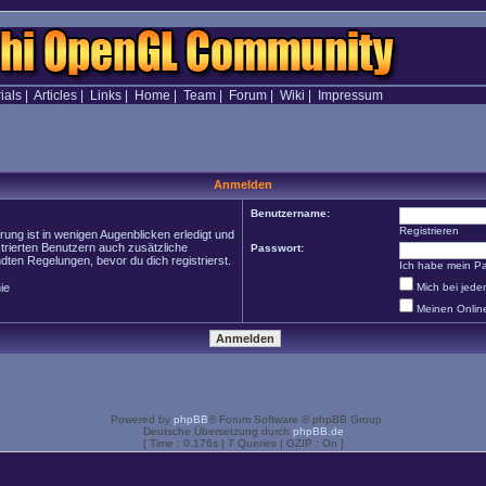
ials
|
Articles
|
Links
|
Home
|
Team
|
Forum
|
Wiki
|
Impressum
Anmelden
Benutzername:
Registrieren
ung ist in wenigen Augenblicken erledigt und
strierten Benutzern auch zusätzliche
Passwort:
en Regelungen, bevor du dich registrierst.
Ich habe mein P
ie
Mich bei jed
Meinen Onlin
Powered by
phpBB
® Forum Software © phpBB Group
Deutsche Übersetzung durch
phpBB.de
[ Time : 0.176s | 7 Queries | GZIP : On ]