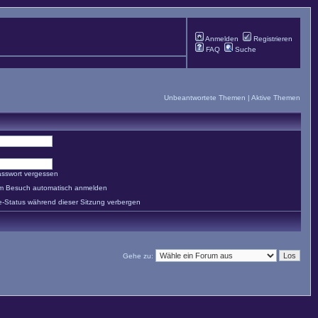
Anmelden
Registrieren
FAQ
Suche
Unbeantwortete Themen
|
Aktive Themen
asswort vergessen
em Besuch automatisch anmelden
e-Status während dieser Sitzung verbergen
Gehe zu: