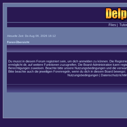
Files
|
Tutor
Aktuelle Zeit: Do Aug 06, 2026 16:12
Foren-Übersicht
Du musst in diesem Forum registriert sein, um dich anmelden zu können. Die Registrier
ermöglicht dir, auf weitere Funktionen zuzugreifen. Die Board-Administration kann regi
Berechtigungen zuweisen. Beachte bitte unsere Nutzungsbedingungen und die verwandt
Bitte beachte auch die jeweiligen Forenregeln, wenn du dich in diesem Board bewegst.
Nutzungsbedingungen
|
Datenschutzrichtlin