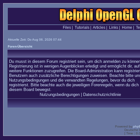
Files
|
Tutorials
|
Articles
|
Links
|
Home
|
T
Aktuelle Zeit: Do Aug 06, 2026 07:44
Foren-Übersicht
Du musst in diesem Forum registriert sein, um dich anmelden zu können
Registrierung ist in wenigen Augenblicken erledigt und ermöglicht dir, auf
weitere Funktionen zuzugreifen. Die Board-Administration kann registrier
Benutzern auch zusätzliche Berechtigungen zuweisen. Beachte bitte un
Nutzungsbedingungen und die verwandten Regelungen, bevor du dich
registrierst. Bitte beachte auch die jeweiligen Forenregeln, wenn du dich 
diesem Board bewegst.
Nutzungsbedingungen
|
Datenschutzrichtlinie
Powered by
php
Deutsche 
[ Time : 0.