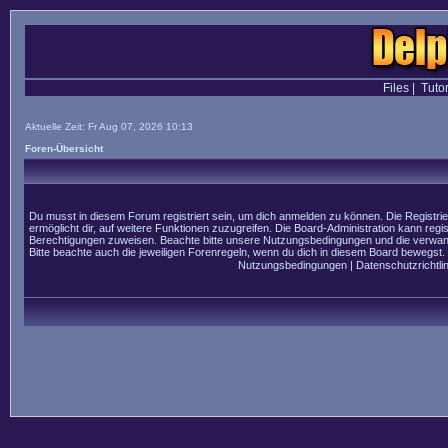
Files
|
Tutor
Aktuelle Zeit: Fr Aug 07, 2026 10:13
Foren-Übersicht
Du musst in diesem Forum registriert sein, um dich anmelden zu können. Die Registrier
ermöglicht dir, auf weitere Funktionen zuzugreifen. Die Board-Administration kann regi
Berechtigungen zuweisen. Beachte bitte unsere Nutzungsbedingungen und die verwandt
Bitte beachte auch die jeweiligen Forenregeln, wenn du dich in diesem Board bewegst.
Nutzungsbedingungen
|
Datenschutzrichtlin