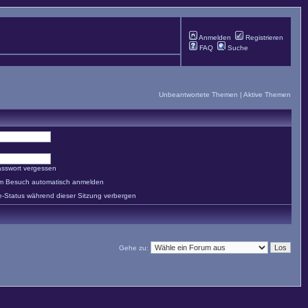
Anmelden
Registrieren
FAQ
Suche
Unbeantwortete Themen
|
Aktive Themen
asswort vergessen
em Besuch automatisch anmelden
e-Status während dieser Sitzung verbergen
Gehe zu: