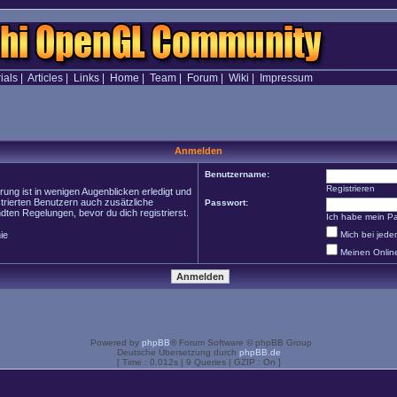
ials
|
Articles
|
Links
|
Home
|
Team
|
Forum
|
Wiki
|
Impressum
Anmelden
Benutzername:
Registrieren
ung ist in wenigen Augenblicken erledigt und
strierten Benutzern auch zusätzliche
Passwort:
en Regelungen, bevor du dich registrierst.
Ich habe mein P
ie
Mich bei jed
Meinen Onlin
Powered by
phpBB
® Forum Software © phpBB Group
Deutsche Übersetzung durch
phpBB.de
[ Time : 0.012s | 9 Queries | GZIP : On ]