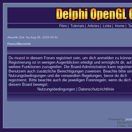
Files
|
Tutorials
|
Articles
|
Links
|
Home
|
T
Aktuelle Zeit: Sa Aug 08, 2026 00:51
Foren-Übersicht
Du musst in diesem Forum registriert sein, um dich anmelden zu können
Registrierung ist in wenigen Augenblicken erledigt und ermöglicht dir, auf
weitere Funktionen zuzugreifen. Die Board-Administration kann registrier
Benutzern auch zusätzliche Berechtigungen zuweisen. Beachte bitte un
Nutzungsbedingungen und die verwandten Regelungen, bevor du dich
registrierst. Bitte beachte auch die jeweiligen Forenregeln, wenn du dich 
diesem Board bewegst.
Nutzungsbedingungen
|
Datenschutzrichtlinie
Powered by
php
Deutsche 
[ Time : 0.