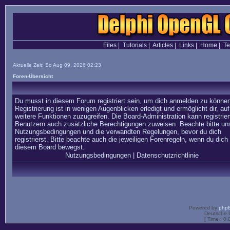
Files
|
Tutorials
|
Articles
|
Links
|
Home
|
T
Aktuelle Zeit: So Aug 09, 2026 02:23
Foren-Übersicht
Du musst in diesem Forum registriert sein, um dich anmelden zu können
Registrierung ist in wenigen Augenblicken erledigt und ermöglicht dir, auf
weitere Funktionen zuzugreifen. Die Board-Administration kann registrier
Benutzern auch zusätzliche Berechtigungen zuweisen. Beachte bitte un
Nutzungsbedingungen und die verwandten Regelungen, bevor du dich
registrierst. Bitte beachte auch die jeweiligen Forenregeln, wenn du dich 
diesem Board bewegst.
Nutzungsbedingungen
|
Datenschutzrichtlinie
Powered by
php
Deutsche 
[ Time : 0.