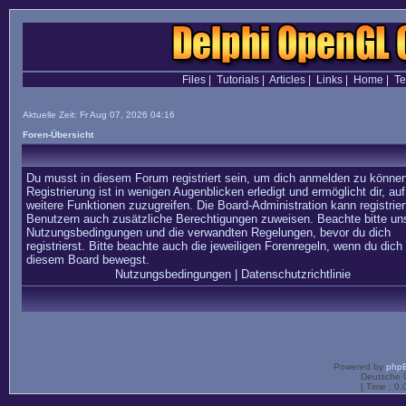
Files
|
Tutorials
|
Articles
|
Links
|
Home
|
T
Aktuelle Zeit: Fr Aug 07, 2026 04:16
Foren-Übersicht
Du musst in diesem Forum registriert sein, um dich anmelden zu können
Registrierung ist in wenigen Augenblicken erledigt und ermöglicht dir, auf
weitere Funktionen zuzugreifen. Die Board-Administration kann registrier
Benutzern auch zusätzliche Berechtigungen zuweisen. Beachte bitte un
Nutzungsbedingungen und die verwandten Regelungen, bevor du dich
registrierst. Bitte beachte auch die jeweiligen Forenregeln, wenn du dich 
diesem Board bewegst.
Nutzungsbedingungen
|
Datenschutzrichtlinie
Powered by
php
Deutsche 
[ Time : 0.