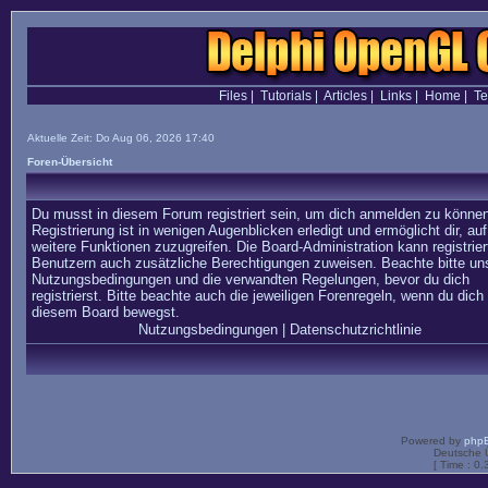
Files
|
Tutorials
|
Articles
|
Links
|
Home
|
T
Aktuelle Zeit: Do Aug 06, 2026 17:40
Foren-Übersicht
Du musst in diesem Forum registriert sein, um dich anmelden zu können
Registrierung ist in wenigen Augenblicken erledigt und ermöglicht dir, auf
weitere Funktionen zuzugreifen. Die Board-Administration kann registrier
Benutzern auch zusätzliche Berechtigungen zuweisen. Beachte bitte un
Nutzungsbedingungen und die verwandten Regelungen, bevor du dich
registrierst. Bitte beachte auch die jeweiligen Forenregeln, wenn du dich 
diesem Board bewegst.
Nutzungsbedingungen
|
Datenschutzrichtlinie
Powered by
php
Deutsche 
[ Time : 0.