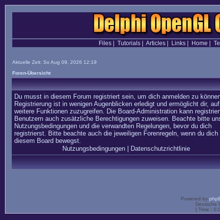
Files
|
Tutorials
|
Articles
|
Links
|
Home
|
T
Aktuelle Zeit: So Aug 09, 2026 12:19
Foren-Übersicht
Du musst in diesem Forum registriert sein, um dich anmelden zu können
Registrierung ist in wenigen Augenblicken erledigt und ermöglicht dir, auf
weitere Funktionen zuzugreifen. Die Board-Administration kann registrier
Benutzern auch zusätzliche Berechtigungen zuweisen. Beachte bitte un
Nutzungsbedingungen und die verwandten Regelungen, bevor du dich
registrierst. Bitte beachte auch die jeweiligen Forenregeln, wenn du dich 
diesem Board bewegst.
Nutzungsbedingungen
|
Datenschutzrichtlinie
Powered by
php
Deutsche 
[ Time : 0.