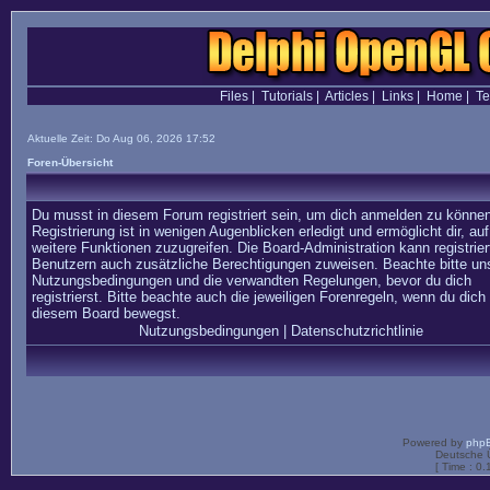
Files
|
Tutorials
|
Articles
|
Links
|
Home
|
T
Aktuelle Zeit: Do Aug 06, 2026 17:52
Foren-Übersicht
Du musst in diesem Forum registriert sein, um dich anmelden zu können
Registrierung ist in wenigen Augenblicken erledigt und ermöglicht dir, auf
weitere Funktionen zuzugreifen. Die Board-Administration kann registrier
Benutzern auch zusätzliche Berechtigungen zuweisen. Beachte bitte un
Nutzungsbedingungen und die verwandten Regelungen, bevor du dich
registrierst. Bitte beachte auch die jeweiligen Forenregeln, wenn du dich 
diesem Board bewegst.
Nutzungsbedingungen
|
Datenschutzrichtlinie
Powered by
php
Deutsche 
[ Time : 0.