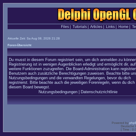
Files
|
Tutorials
|
Articles
|
Links
|
Home
|
T
Aktuelle Zeit: Sa Aug 08, 2026 21:28
Foren-Übersicht
Du musst in diesem Forum registriert sein, um dich anmelden zu können
Registrierung ist in wenigen Augenblicken erledigt und ermöglicht dir, auf
weitere Funktionen zuzugreifen. Die Board-Administration kann registrier
Benutzern auch zusätzliche Berechtigungen zuweisen. Beachte bitte un
Nutzungsbedingungen und die verwandten Regelungen, bevor du dich
registrierst. Bitte beachte auch die jeweiligen Forenregeln, wenn du dich 
diesem Board bewegst.
Nutzungsbedingungen
|
Datenschutzrichtlinie
Powered by
php
Deutsche 
[ Time : 0.