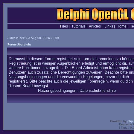
Files
|
Tutorials
|
Articles
|
Links
|
Home
|
T
Aktuelle Zeit: Sa Aug 08, 2026 03:09
Foren-Übersicht
Du musst in diesem Forum registriert sein, um dich anmelden zu können
Registrierung ist in wenigen Augenblicken erledigt und ermöglicht dir, auf
weitere Funktionen zuzugreifen. Die Board-Administration kann registrier
Benutzern auch zusätzliche Berechtigungen zuweisen. Beachte bitte un
Nutzungsbedingungen und die verwandten Regelungen, bevor du dich
registrierst. Bitte beachte auch die jeweiligen Forenregeln, wenn du dich 
diesem Board bewegst.
Nutzungsbedingungen
|
Datenschutzrichtlinie
Powered by
php
Deutsche 
[ Time : 0.