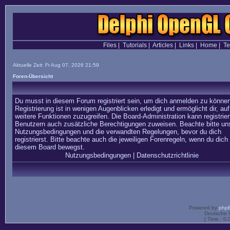
Files
|
Tutorials
|
Articles
|
Links
|
Home
|
T
Aktuelle Zeit: Fr Aug 07, 2026 21:59
Foren-Übersicht
Du musst in diesem Forum registriert sein, um dich anmelden zu können
Registrierung ist in wenigen Augenblicken erledigt und ermöglicht dir, auf
weitere Funktionen zuzugreifen. Die Board-Administration kann registrier
Benutzern auch zusätzliche Berechtigungen zuweisen. Beachte bitte un
Nutzungsbedingungen und die verwandten Regelungen, bevor du dich
registrierst. Bitte beachte auch die jeweiligen Forenregeln, wenn du dich 
diesem Board bewegst.
Nutzungsbedingungen
|
Datenschutzrichtlinie
Powered by
php
Deutsche 
[ Time : 0.