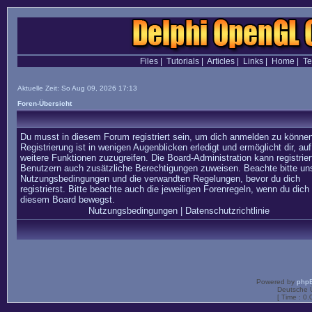
Files
|
Tutorials
|
Articles
|
Links
|
Home
|
T
Aktuelle Zeit: So Aug 09, 2026 17:13
Foren-Übersicht
Du musst in diesem Forum registriert sein, um dich anmelden zu können
Registrierung ist in wenigen Augenblicken erledigt und ermöglicht dir, auf
weitere Funktionen zuzugreifen. Die Board-Administration kann registrier
Benutzern auch zusätzliche Berechtigungen zuweisen. Beachte bitte un
Nutzungsbedingungen und die verwandten Regelungen, bevor du dich
registrierst. Bitte beachte auch die jeweiligen Forenregeln, wenn du dich 
diesem Board bewegst.
Nutzungsbedingungen
|
Datenschutzrichtlinie
Powered by
php
Deutsche 
[ Time : 0.