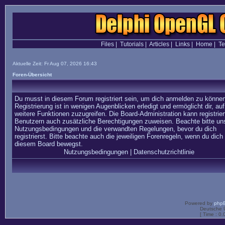
Files
|
Tutorials
|
Articles
|
Links
|
Home
|
T
Aktuelle Zeit: Fr Aug 07, 2026 16:43
Foren-Übersicht
Du musst in diesem Forum registriert sein, um dich anmelden zu können
Registrierung ist in wenigen Augenblicken erledigt und ermöglicht dir, auf
weitere Funktionen zuzugreifen. Die Board-Administration kann registrier
Benutzern auch zusätzliche Berechtigungen zuweisen. Beachte bitte un
Nutzungsbedingungen und die verwandten Regelungen, bevor du dich
registrierst. Bitte beachte auch die jeweiligen Forenregeln, wenn du dich 
diesem Board bewegst.
Nutzungsbedingungen
|
Datenschutzrichtlinie
Powered by
php
Deutsche 
[ Time : 0.