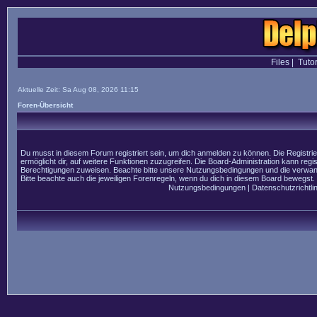
Files
|
Tutor
Aktuelle Zeit: Sa Aug 08, 2026 11:15
Foren-Übersicht
Du musst in diesem Forum registriert sein, um dich anmelden zu können. Die Registrier
ermöglicht dir, auf weitere Funktionen zuzugreifen. Die Board-Administration kann regi
Berechtigungen zuweisen. Beachte bitte unsere Nutzungsbedingungen und die verwandt
Bitte beachte auch die jeweiligen Forenregeln, wenn du dich in diesem Board bewegst.
Nutzungsbedingungen
|
Datenschutzrichtlin