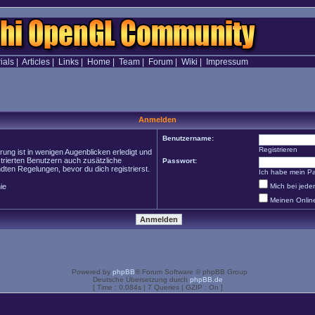
ials
|
Articles
|
Links
|
Home
|
Team
|
Forum
|
Wiki
|
Impressum
Anmelden
Benutzername:
Registrieren
ung ist in wenigen Augenblicken erledigt und
strierten Benutzern auch zusätzliche
Passwort:
en Regelungen, bevor du dich registrierst.
Ich habe mein P
ie
Mich bei jed
Meinen Onlin
Powered by
phpBB
® Forum Software © phpBB Group
Deutsche Übersetzung durch
phpBB.de
[ Time : 0.084s | 7 Queries | GZIP : On ]