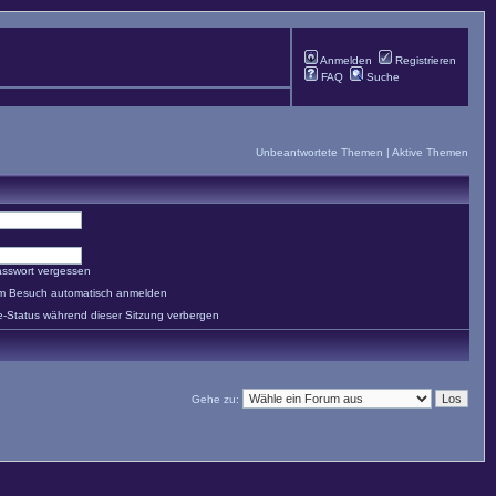
Anmelden
Registrieren
FAQ
Suche
Unbeantwortete Themen
|
Aktive Themen
asswort vergessen
em Besuch automatisch anmelden
e-Status während dieser Sitzung verbergen
Gehe zu: