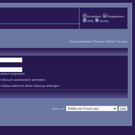
Anmelden
Registrieren
FAQ
Suche
Unbeantwortete Themen
|
Aktive Themen
asswort vergessen
em Besuch automatisch anmelden
e-Status während dieser Sitzung verbergen
Gehe zu: