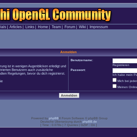
ials
|
Articles
|
Links
|
Home
|
Team
|
Forum
|
Wiki
|
Impressum
Anmelden
Benutzername:
Registrieren
ung ist in wenigen Augenblicken erledigt und
strierten Benutzern auch zusätzliche
Passwort:
en Regelungen, bevor du dich registrierst.
Ich habe mein P
ie
Mich bei jed
Meinen Onlin
Powered by
phpBB
® Forum Software © phpBB Group
Deutsche Übersetzung durch
phpBB.de
[ Time : 0.078s | 7 Queries | GZIP : On ]