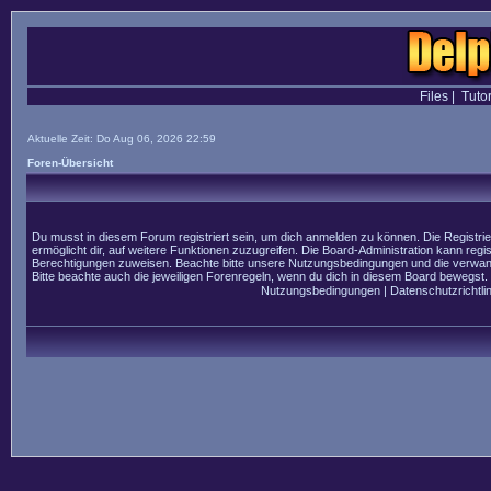
Files
|
Tutor
Aktuelle Zeit: Do Aug 06, 2026 22:59
Foren-Übersicht
Du musst in diesem Forum registriert sein, um dich anmelden zu können. Die Registrier
ermöglicht dir, auf weitere Funktionen zuzugreifen. Die Board-Administration kann regi
Berechtigungen zuweisen. Beachte bitte unsere Nutzungsbedingungen und die verwandt
Bitte beachte auch die jeweiligen Forenregeln, wenn du dich in diesem Board bewegst.
Nutzungsbedingungen
|
Datenschutzrichtlin