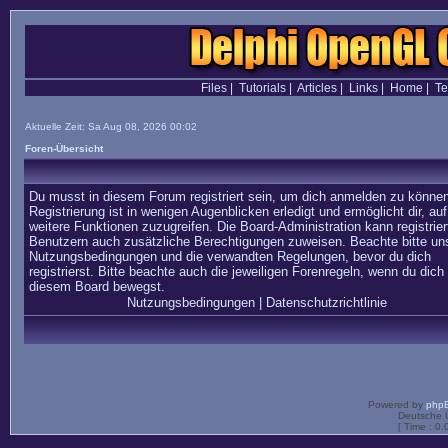
Files
|
Tutorials
|
Articles
|
Links
|
Home
|
T
Aktuelle Zeit: Sa Aug 08, 2026 00:02
Foren-Übersicht
Du musst in diesem Forum registriert sein, um dich anmelden zu können
Registrierung ist in wenigen Augenblicken erledigt und ermöglicht dir, auf
weitere Funktionen zuzugreifen. Die Board-Administration kann registrier
Benutzern auch zusätzliche Berechtigungen zuweisen. Beachte bitte un
Nutzungsbedingungen und die verwandten Regelungen, bevor du dich
registrierst. Bitte beachte auch die jeweiligen Forenregeln, wenn du dich 
diesem Board bewegst.
Nutzungsbedingungen
|
Datenschutzrichtlinie
Powered by
php
Deutsche 
[ Time : 0.